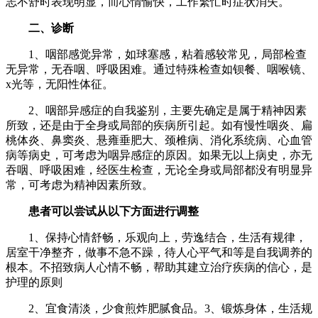
志不舒时表现明显，而心情愉快，工作繁忙时症状消失。
二、诊断
1、咽部感觉异常，如球塞感，粘着感较常见，局部检查
无异常，无吞咽、呼吸困难。通过特殊检查如钡餐、咽喉镜、
x光等，无阳性体征。
2、咽部异感症的自我鉴别，主要先确定是属于精神因素
所致，还是由于全身或局部的疾病所引起。如有慢性咽炎、扁
桃体炎、鼻窦炎、悬雍垂肥大、颈椎病、消化系统病、心血管
病等病史，可考虑为咽异感症的原因。如果无以上病史，亦无
吞咽、呼吸困难，经医生检查，无论全身或局部都没有明显异
常，可考虑为精神因素所致。
患者可以尝试从以下方面进行调整
1、保持心情舒畅，乐观向上，劳逸结合，生活有规律，
居室干净整齐，做事不急不躁，待人心平气和等是自我调养的
根本。不招致病人心情不畅，帮助其建立治疗疾病的信心，是
护理的原则
2、宜食清淡，少食煎炸肥腻食品。3、锻炼身体，生活规