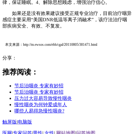
律，保证睡眠。4、解除思想顾虑，增强治疗信心。
如果还是没有效果建议接受正规专业治疗，目前治疗咽异
感症主要采用“美国DNR低温等离子消融术”，该疗法治疗咽
部疾病安全、有效、不复发。
本文来源：http://m.ewsos.com/ebh/cgal/20110805/381471.html
分享：
推荐阅读：
节后治咽炎 专家有妙招
节后治咽炎 专家有妙招
压力过大容易导致慢性咽炎
慢性咽炎为何钟爱成年人
哪些人易得急慢性咽炎?
触屏版
|
电脑版
医网
|
专家问答
|
男性
|
女性
|
网站地图
|
问答地图