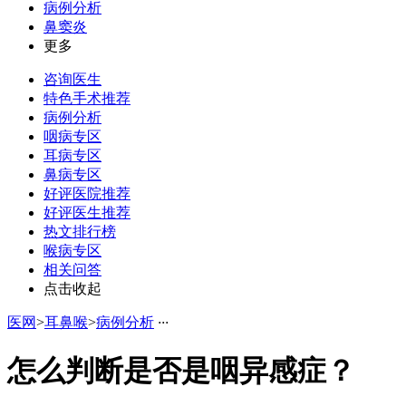
病例分析
鼻窦炎
更多
咨询医生
特色手术推荐
病例分析
咽病专区
耳病专区
鼻病专区
好评医院推荐
好评医生推荐
热文排行榜
喉病专区
相关问答
点击收起
医网
>
耳鼻喉
>
病例分析
·
·
·
怎么判断是否是咽异感症？