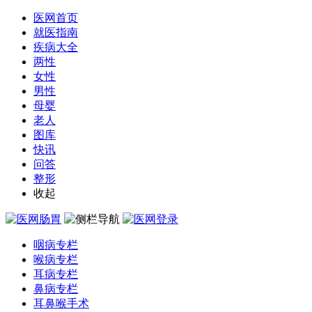
医网首页
就医指南
疾病大全
两性
女性
男性
母婴
老人
图库
快讯
问答
整形
收起
咽病专栏
喉病专栏
耳病专栏
鼻病专栏
耳鼻喉手术