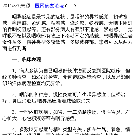
-
+
2011/8/5
来源：
医网病友论坛
a
A
咽异感症是最常见的症状，是咽部的异常感觉，如球塞
感、瘙痒感、紧迫感、粘着感、烧灼感、蚁行感、无咽下困难
的吞咽梗阻感等。还有部分病人有颈部不适感、紧迫感、自觉
呼吸不畅以及咽喉部有物上下移动不定的感觉。患咽异感症者
女性居多，精神类型多较敏感、多疑或抑郁。患者可以从两方
面进行判断：
一、临床表现
1、病人多认为自己咽喉部长肿瘤而反复到医院就诊，但
经多种检查：如x光片检查、食道镜或喉镜检查，以及局部组
织的活体病理检查均无异常。
2、咽部的各种急、慢性炎症可产生咽异感症，但经治
疗，炎症消退后.咽异感应随着减轻或消失。
3、一些内脏疾病，如胃、十二指肠溃汤、慢性胃炎、左
心扩大、心包积液等可有咽异感症。
4、多数咽异感症与精神类型有关，多在生气、着急、情